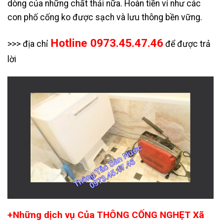
dòng của những chất thải nữa. Hoàn tiền ví như các
con phố cống ko được sạch và lưu thông bền vững.
Hotline 0973.45.47.46
>>> địa chỉ
để được trả
lời
+Những dịch vụ Của THÔNG CỐNG NGHẸT Xã