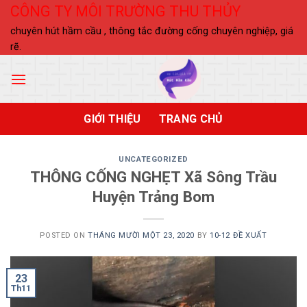
Skip
CÔNG TY MÔI TRƯỜNG THU THỦY
to
chuyên hút hầm cầu , thông tắc đường cống chuyên nghiệp, giá
content
rẽ.
GIỚI THIỆU
TRANG CHỦ
UNCATEGORIZED
THÔNG CỐNG NGHẸT Xã Sông Trầu
Huyện Trảng Bom
POSTED ON
THÁNG MƯỜI MỘT 23, 2020
BY
10-12 ĐỀ XUẤT
23
Th11