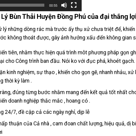
00:55
 Lý Bùn Thải Huyện Đồng Phú của đại thắng lợ
xử lý những dòng rác mà trước ấy thụ xử chưa triệt để, khiế
c không thoát được, gây ảnh hưởng xấu đến không gian số
iến tiên, nhằm thực hiện quá trình môt phương pháp gọn gh
ại cho Công trình ban đầu. Nói ko với đục phá, khoét gạch.
ặn kinh nghiệm, sự thạo , khiến cho gọn gẽ, nhanh nhảu, xử 
g thời kỳ làm .
õ ràng, đúng từng bước nhằm mang đến kết quả tốt nhất cho
hiến doanh nghiệp thắc mắc , hoang có .
động 24/7, đề cập cả các ngày nghỉ, dịp lễ
ấp thuận của Cả nhà , cam đoan chất lượng, hiệu quả, dị bi
i