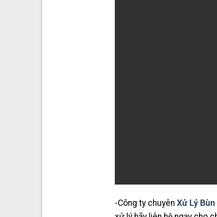
-Công ty chuyên
Xử Lý Bùn
xử lý hãy liên hệ ngay cho c