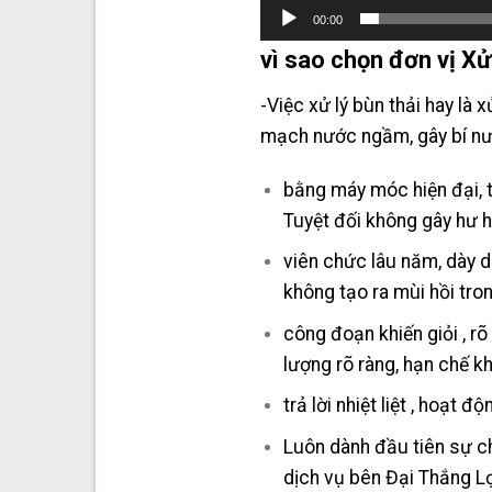
00:00
vì sao chọn đơn vị Xử
-Việc xử lý bùn thải hay là 
mạch nước ngầm, gây bí nướ
bằng máy móc hiện đại, t
Tuyệt đối không gây hư h
viên chức lâu năm, dày d
không tạo ra mùi hồi tron
công đoạn khiến giỏi , r
lượng rõ ràng, hạn chế k
trả lời nhiệt liệt , hoạt 
Luôn dành đầu tiên sự ch
dịch vụ bên Đại Thắng Lợ