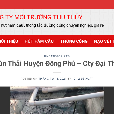
G TY MÔI TRƯỜNG THU THỦY
 hút hầm cầu , thông tắc đường cống chuyên nghiệp, giá rẽ.
IỚI THIỆU
HÚT HẦM CẦU
THÔNG CỐNG
NẠO VÉT 
UNCATEGORIZED
ùn Thải Huyện Đồng Phú – Cty Đại T
POSTED ON
THÁNG TƯ 16, 2021
BY
10-12 ĐỀ XUẤT