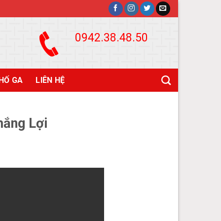
0942.38.48.50
HỐ GA
LIÊN HỆ
hắng Lợi