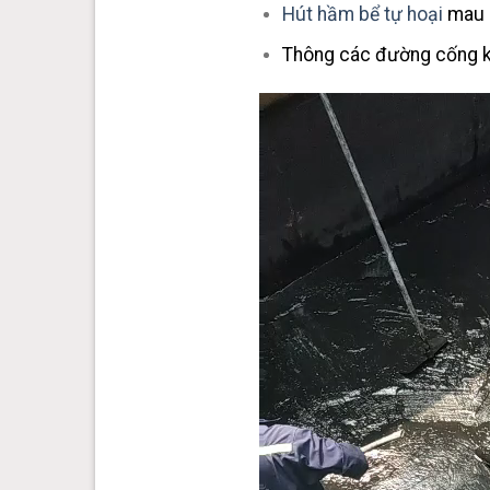
Hút hầm bể tự hoại
mau c
Thông các đường cống k
Trình
chơi
Video