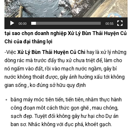
00:00
00:55
tại sao chọn doanh nghiệp Xử Lý Bùn Thải Huyện Củ
Chi của đại thắng lợi
-Việc
Xử Lý Bùn Thải Huyện Củ Chi
hay là xử lý những
dòng rác mà trước đấy thụ xử chưa triệt để, làm cho
nó ngấm vào đất, rồi vào mạch nước ngầm, gây bí
nước không thoát được, gây ảnh hưởng xấu tới không
gian sống , ko đúng sở hữu quy định
bằng máy móc tiên tiến, tiến tiên, nhằm thực hành
công đoạn môt cách thức gọn ghẽ , mau chóng,
sạch đẹp. Tuyệt đối không gây hư hại cho Dự án
ban sơ. Nhắc không với đục phá, khoét gạch.