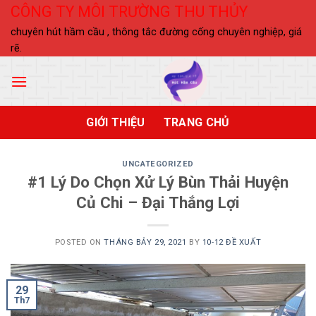
Skip
CÔNG TY MÔI TRƯỜNG THU THỦY
to
chuyên hút hầm cầu , thông tắc đường cống chuyên nghiệp, giá
content
rẽ.
GIỚI THIỆU
TRANG CHỦ
UNCATEGORIZED
#1 Lý Do Chọn Xử Lý Bùn Thải Huyện
Củ Chi – Đại Thắng Lợi
POSTED ON
THÁNG BẢY 29, 2021
BY
10-12 ĐỀ XUẤT
29
Th7