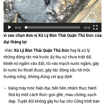
00:00
00:55
vì sao chọn đơn vị Xử Lý Bùn Thải Quận Thủ Đức của
đại thắng lợi
-Việc
Xử Lý Bùn Thải Quận Thủ Đức
hay là xử lý
những dòng rác mà trước ấy thụ xử chưa triệt để,
khiến nó ngấm vào đất, rồi vào mạch nước ngầm, gây
bí nước ko thoát được, gây tác động xấu tới môi
trường sống , không đúng với quy định
bằng máy móc hiện đại, tiến tiên, nhằm thực hành
thời kỳ môt cách thức gọn ghẽ , mau chóng, sạch
đẹp. Tuyệt đối không gây hư hại cho Công trình ban